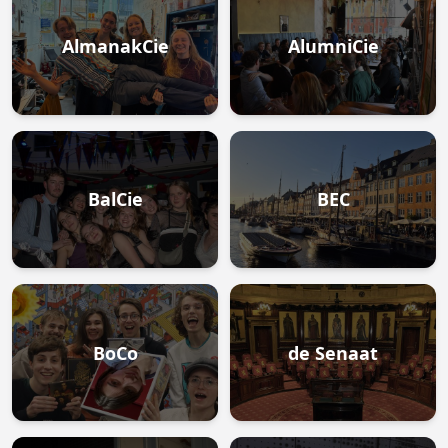
AlmanakCie
AlumniCie
BalCie
BEC
BoCo
de Senaat