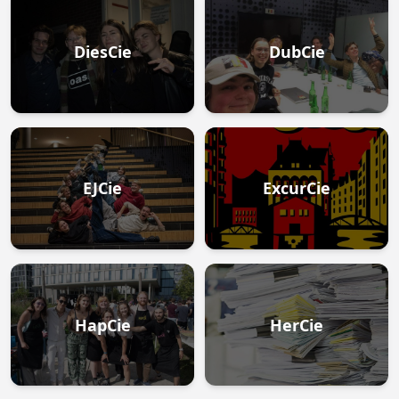
DiesCie
DubCie
EJCie
ExcurCie
HapCie
HerCie