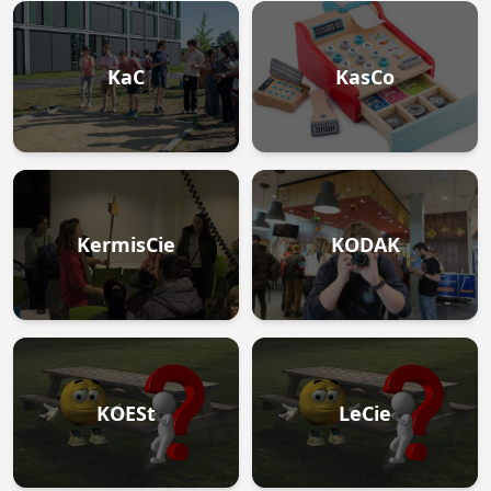
KaC
KasCo
KermisCie
KODAK
KOESt
LeCie