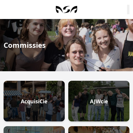
Commissies
AcquisiCie
AJWcie