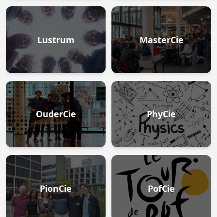
Lustrum
MasterCie
OuderCie
PhyCie
PionCie
PofCie