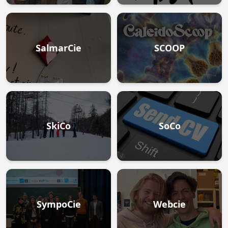
SalmarCie
SCOOP
SkiCo
SoCo
SympoCie
Webcie