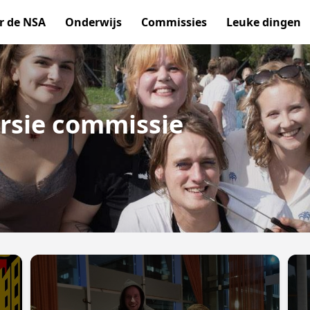
r de NSA
Onderwijs
Commissies
Leuke dingen
rsie commissie