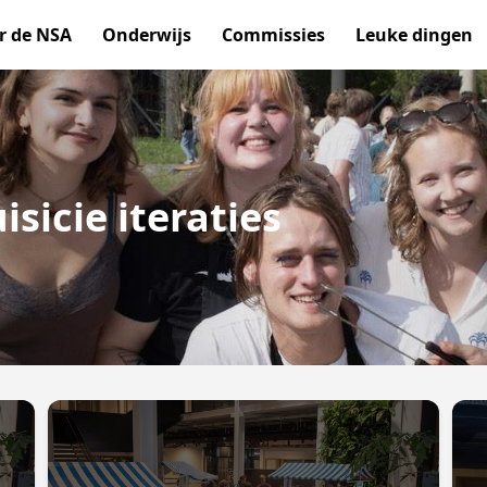
r de NSA
Onderwijs
Commissies
Leuke dingen
sicie iteraties