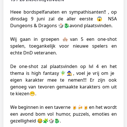
Heee bordspelfanaten en sympathisanten‼️, op
dinsdag 9 juni zal de aller eerste 😱 NSA
Dungeons & Dragons 🎲🐉avond plaatsvinden.
Wij gaan in groepen 🏘️van 5 een one-shot
spelen, toegankelijk voor nieuwe spelers en
echte DnD veteranen.
De one-shot zal plaatsvinden op lvl 4 en het
thema is high fantasy🧚‍♂️🧙, voel je vrij om je
eigen karakter mee te nemen!!! Er zijn ook
genoeg van tevoren gemaakte karakters om uit
te kiezen😁.
We beginnen in een taverne 🍺🍻🍺en het wordt
een avond bom vol humor, puzzels, emoties en
gezelligheid 😂🧩🎲🐉.