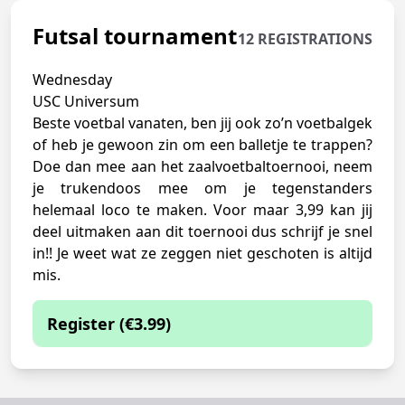
Futsal tournament
12 REGISTRATIONS
Wednesday
USC Universum
Beste voetbal vanaten, ben jij ook zo’n voetbalgek
of heb je gewoon zin om een balletje te trappen?
Doe dan mee aan het zaalvoetbaltoernooi, neem
je trukendoos mee om je tegenstanders
helemaal loco te maken. Voor maar 3,99 kan jij
deel uitmaken aan dit toernooi dus schrijf je snel
in!! Je weet wat ze zeggen niet geschoten is altijd
mis.
Register (€3.99)
You are currently not logged in. You will
therefore pay the non-member price. This is