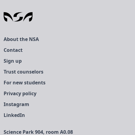
€0.00 higher than the price for NSA
members.
Name (for registering without an account)
About the NSA
Email (for registering without an account)
Contact
Sign up
Trust counselors
For new students
Privacy policy
Instagram
LinkedIn
Science Park 904, room A0.08