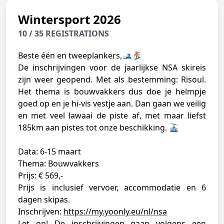
Wintersport 2026
10 / 35 REGISTRATIONS
Beste één en tweeplankers,🎿🏂
De inschrijvingen voor de jaarlijkse NSA skireis
zijn weer geopend. Met als bestemming: Risoul.
Het thema is bouwvakkers dus doe je helmpje
goed op en je hi-vis vestje aan. Dan gaan we veilig
en met veel lawaai de piste af, met maar liefst
185km aan pistes tot onze beschikking. 🚠
Data: 6-15 maart
Thema: Bouwvakkers
Prijs: € 569,-
Prijs is inclusief vervoer, accommodatie en 6
dagen skipas.
Inschrijven:
https://my.yoonly.eu/nl/nsa
Let op! De inschrijvingen gaan volgens een