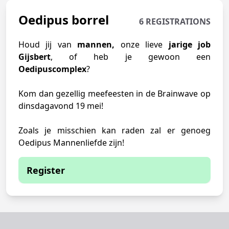
Oedipus borrel
6 REGISTRATIONS
Houd jij van
mannen,
onze lieve
jarige job
Gijsbert
, of heb je gewoon een
Oedipuscomplex
?
Kom dan gezellig meefeesten in de Brainwave op
dinsdagavond 19 mei!
Zoals je misschien kan raden zal er genoeg
Oedipus Mannenliefde zijn!
Register
You are currently not able to sign up
You have to be logged in to register for