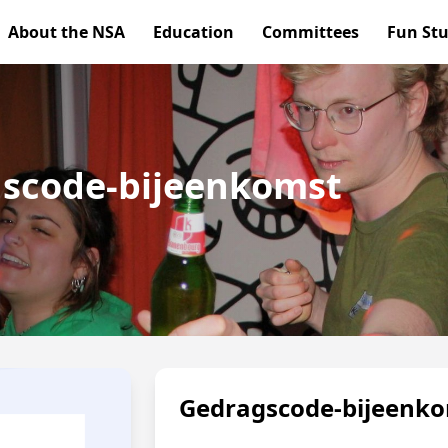
About the NSA
Education
Committees
Fun Stu
agscode-bijeenkomst
Gedragscode-bijeenk