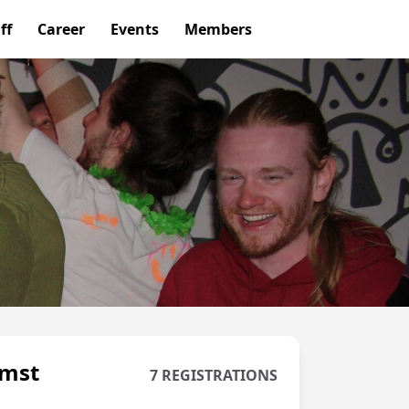
ff
Career
Events
Members
omst
7 REGISTRATIONS