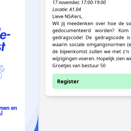
17 november, 17:00-19:00
Locatie: A1.04
Lieve NSA'ers,
Wil jij meedenken over hoe de 
gedocumenteerd worden? Kom 
gedragscode! De gedragscode i
waarin sociale omgangsnormen (en
de bijeenkomst zullen we met z'n
wijzigingen voeren. Hopelijk zien we
Groetjes van bestuur 50
Register
You are currently not able to
You have to be logged in to regi