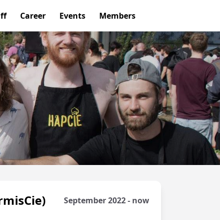
ff
Career
Events
Members
rmisCie)
September 2022 - now