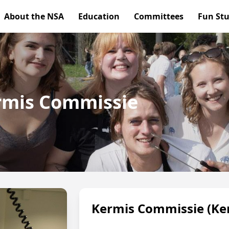
About the NSA
Education
Committees
Fun Stu
rmis Commissie
Kermis Commissie (Ke