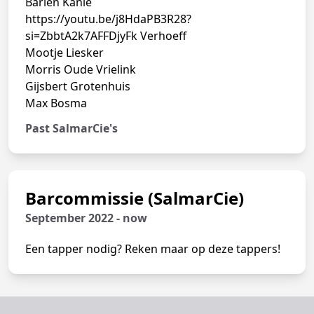
Barien Kanie
https://youtu.be/j8HdaPB3R28?
si=ZbbtA2k7AFFDjyFk Verhoeff
Mootje Liesker
Morris Oude Vrielink
Gijsbert Grotenhuis
Max Bosma
Past SalmarCie's
Barcommissie (SalmarCie)
September 2022 - now
Een tapper nodig? Reken maar op deze tappers!